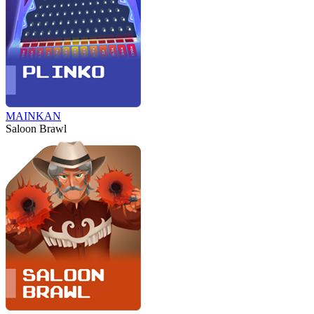
MAINKAN
Saloon Brawl