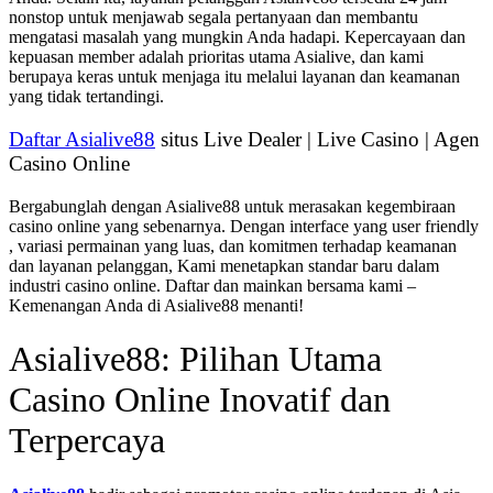
nonstop untuk menjawab segala pertanyaan dan membantu
mengatasi masalah yang mungkin Anda hadapi. Kepercayaan dan
kepuasan member adalah prioritas utama Asialive, dan kami
berupaya keras untuk menjaga itu melalui layanan dan keamanan
yang tidak tertandingi.
Daftar Asialive88
situs Live Dealer | Live Casino | Agen
Casino Online
Bergabunglah dengan Asialive88 untuk merasakan kegembiraan
casino online yang sebenarnya. Dengan interface yang user friendly
, variasi permainan yang luas, dan komitmen terhadap keamanan
dan layanan pelanggan, Kami menetapkan standar baru dalam
industri casino online. Daftar dan mainkan bersama kami –
Kemenangan Anda di Asialive88 menanti!
Asialive88: Pilihan Utama
Casino Online Inovatif dan
Terpercaya