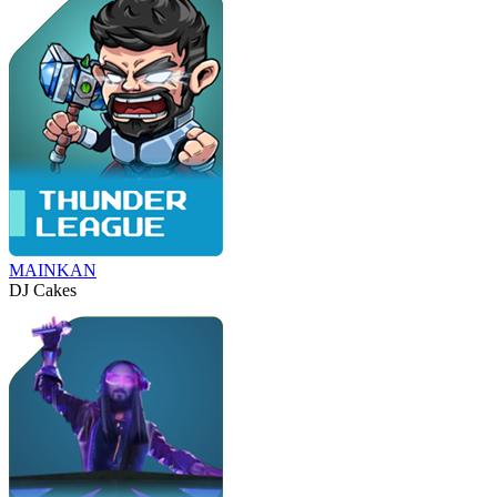
MAINKAN
DJ Cakes