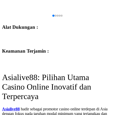
Alat Dukungan :
Keamanan Terjamin :
Asialive88: Pilihan Utama
Casino Online Inovatif dan
Terpercaya
Asialive88
hadir sebagai promotor casino online terdepan di Asia
dengan fokus pada taruhan modal minimum yang terjangkau dan