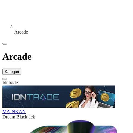
Arcade
Arcade
Kategori
Idntrade
MAINKAN
Dream Blackjack