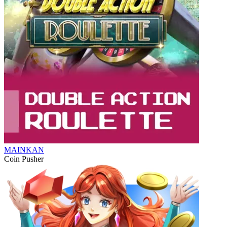
MAINKAN
Coin Pusher