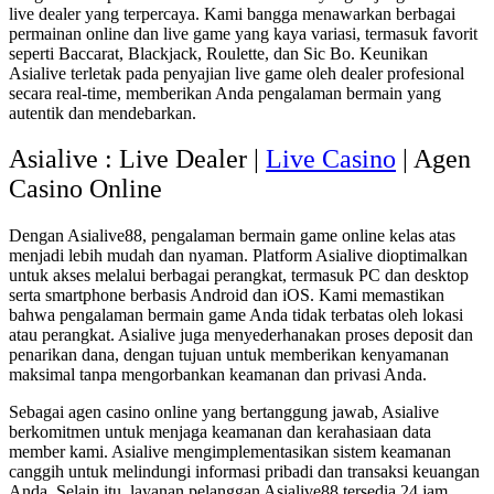
live dealer yang terpercaya. Kami bangga menawarkan berbagai
permainan online dan live game yang kaya variasi, termasuk favorit
seperti Baccarat, Blackjack, Roulette, dan Sic Bo. Keunikan
Asialive terletak pada penyajian live game oleh dealer profesional
secara real-time, memberikan Anda pengalaman bermain yang
autentik dan mendebarkan.
Asialive : Live Dealer |
Live Casino
| Agen
Casino Online
Dengan Asialive88, pengalaman bermain game online kelas atas
menjadi lebih mudah dan nyaman. Platform Asialive dioptimalkan
untuk akses melalui berbagai perangkat, termasuk PC dan desktop
serta smartphone berbasis Android dan iOS. Kami memastikan
bahwa pengalaman bermain game Anda tidak terbatas oleh lokasi
atau perangkat. Asialive juga menyederhanakan proses deposit dan
penarikan dana, dengan tujuan untuk memberikan kenyamanan
maksimal tanpa mengorbankan keamanan dan privasi Anda.
Sebagai agen casino online yang bertanggung jawab, Asialive
berkomitmen untuk menjaga keamanan dan kerahasiaan data
member kami. Asialive mengimplementasikan sistem keamanan
canggih untuk melindungi informasi pribadi dan transaksi keuangan
Anda. Selain itu, layanan pelanggan Asialive88 tersedia 24 jam