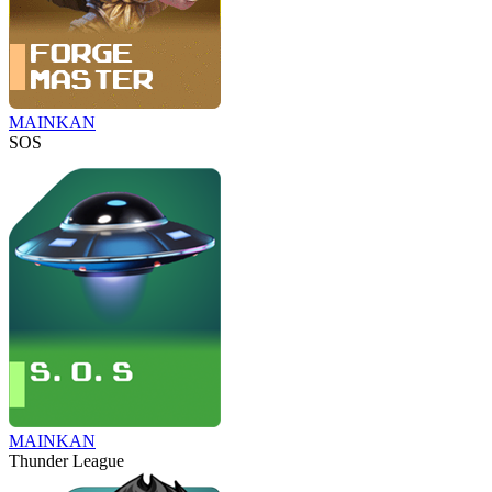
MAINKAN
SOS
MAINKAN
Thunder League