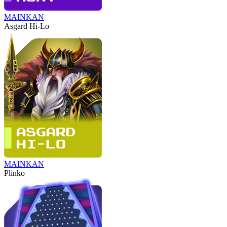
MAINKAN
Asgard Hi-Lo
MAINKAN
Plinko