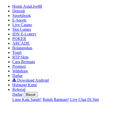
Home AsiaLive88
Deposit
Sportsbook
E-Sports
Live Casino
Slot Games
IDN E-Lottery
POKER
ARCADE
Bolatangkas
Togel
RTP Slots
Cara Bermain
Promosi
Withdraw
Daftar
Download Android
Hubungi Kami
Referral
Daftar
Masuk
Lupa Kata Sandi?
Butuh Bantuan?
Live Chat Di Sini