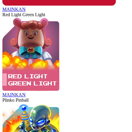
MAINKAN
Red Light Green Light
MAINKAN
Plinko Pinball