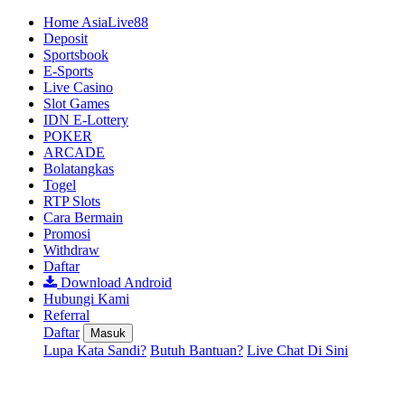
Home AsiaLive88
Deposit
Sportsbook
E-Sports
Live Casino
Slot Games
IDN E-Lottery
POKER
ARCADE
Bolatangkas
Togel
RTP Slots
Cara Bermain
Promosi
Withdraw
Daftar
Download Android
Hubungi Kami
Referral
Daftar
Masuk
Lupa Kata Sandi?
Butuh Bantuan?
Live Chat Di Sini