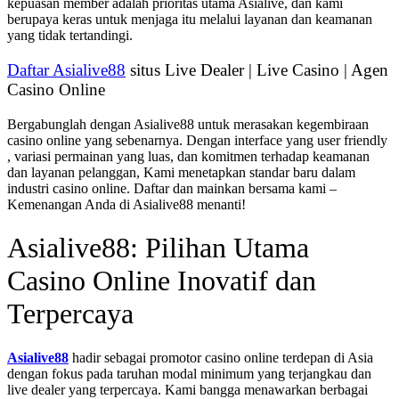
kepuasan member adalah prioritas utama Asialive, dan kami
berupaya keras untuk menjaga itu melalui layanan dan keamanan
yang tidak tertandingi.
Daftar Asialive88
situs Live Dealer | Live Casino | Agen
Casino Online
Bergabunglah dengan Asialive88 untuk merasakan kegembiraan
casino online yang sebenarnya. Dengan interface yang user friendly
, variasi permainan yang luas, dan komitmen terhadap keamanan
dan layanan pelanggan, Kami menetapkan standar baru dalam
industri casino online. Daftar dan mainkan bersama kami –
Kemenangan Anda di Asialive88 menanti!
Asialive88: Pilihan Utama
Casino Online Inovatif dan
Terpercaya
Asialive88
hadir sebagai promotor casino online terdepan di Asia
dengan fokus pada taruhan modal minimum yang terjangkau dan
live dealer yang terpercaya. Kami bangga menawarkan berbagai