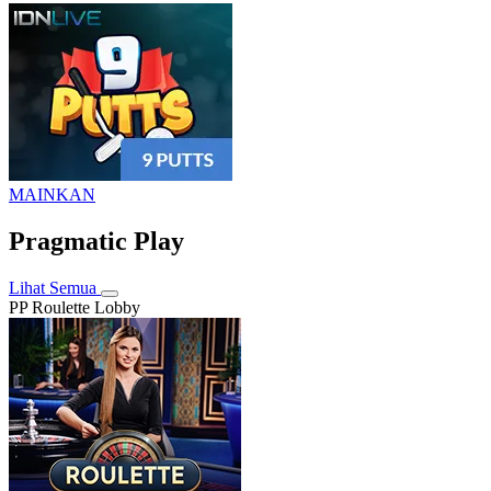
MAINKAN
Pragmatic Play
Lihat Semua
PP Roulette Lobby