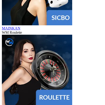
MAINKAN
WM Roulette