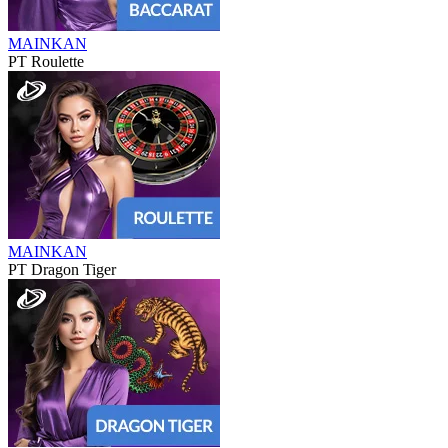
MAINKAN
PT Roulette
MAINKAN
PT Dragon Tiger