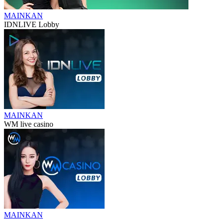
MAINKAN
IDNLIVE Lobby
MAINKAN
WM live casino
MAINKAN