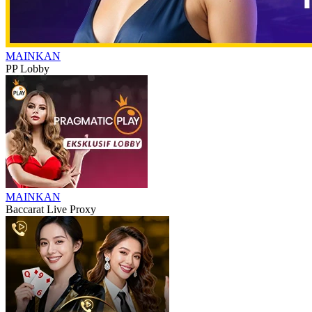
MAINKAN
PP Lobby
MAINKAN
Baccarat Live Proxy