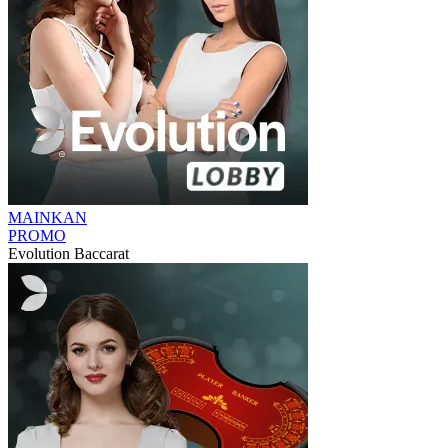
MAINKAN
PROMO
Evolution Baccarat