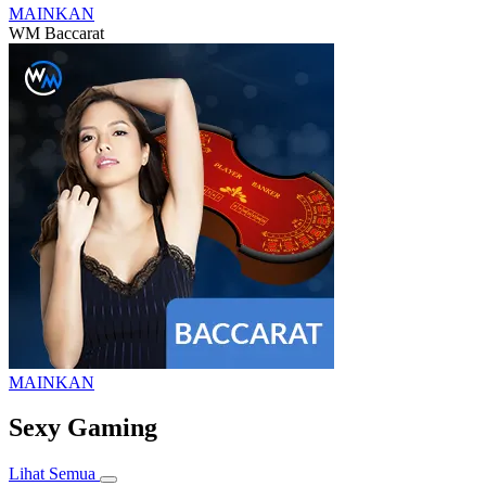
MAINKAN
WM Baccarat
MAINKAN
Sexy Gaming
Lihat Semua