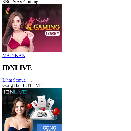
SBO Sexy Gaming
MAINKAN
IDNLIVE
Lihat Semua
Gong Ball IDNLIVE