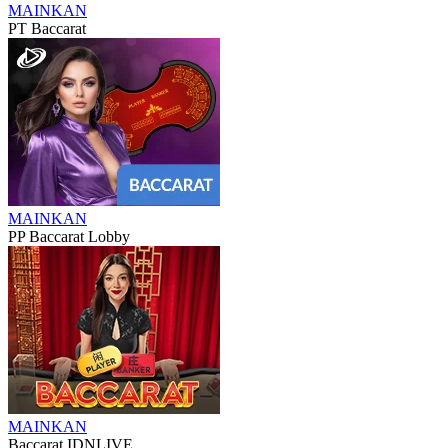
MAINKAN
PT Baccarat
MAINKAN
PP Baccarat Lobby
MAINKAN
Baccarat IDNLIVE