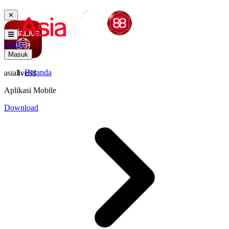
✕
Daftar
Masuk
Beranda
asialive88
Aplikasi Mobile
Download