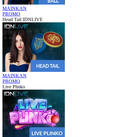
MAINKAN
PROMO
Head Tail IDNLIVE
MAINKAN
PROMO
Live Plinko