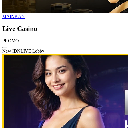
MAINKAN
Live Casino
PROMO
New IDNLIVE Lobby